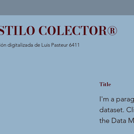
STILO COLECTOR®
ión digitalizada de Luis Pasteur 6411
Title
I'm a para
dataset. C
the Data M