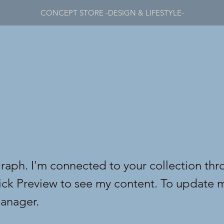
CONCEPT STORE -DESIGN & LIFESTYLE-
graph. I'm connected to your collection thr
lick Preview to see my content. To update 
anager.