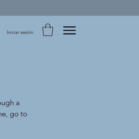
Iniciar sesión
ough a
me, go to