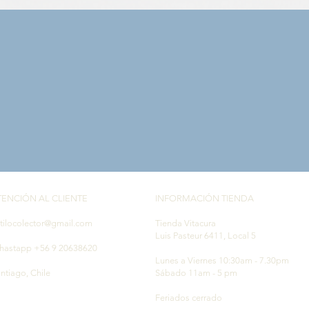
Vista rápida
TENCIÓN AL CLIENTE
INFORMACIÓN TIENDA
tilocolector@gmail.com
Tienda Vitacura
Luis Pasteur 6411, Local 5
hastapp +56 9 20638620
Lunes a Viernes 10:30am - 7.30pm
ntiago, Chile
Sábado 11am - 5 pm
Feriados cerrado