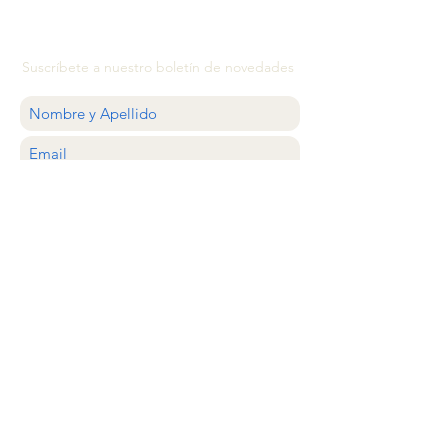
Suscríbete a nuestro boletín de novedades
QUIERO
ATENCIÓN AL CLIENTE
estilocolector@gmail.com
Whastapp
+56 9 20638620