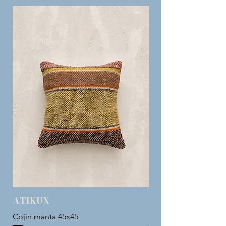
ATIKUX
ATIKUX
Cojín manta 45x45
Cojín manta 45x45