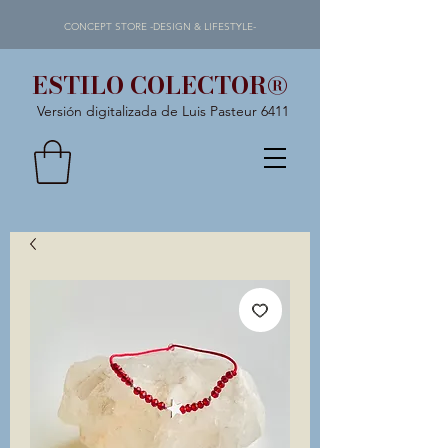
CONCEPT STORE -DESIGN & LIFESTYLE-
ESTILO COLECTOR®
Versión digitalizada de Luis Pasteur 6411