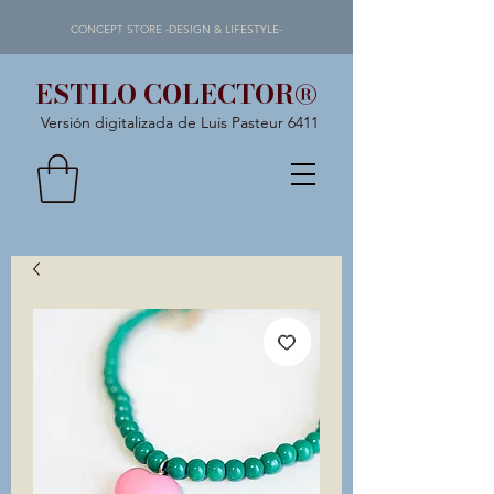
CONCEPT STORE -DESIGN & LIFESTYLE-
ESTILO COLECTOR®
Versión digitalizada de Luis Pasteur 6411