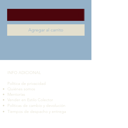
Agregar al carrito
INFO ADICIONAL​
Política de privacidad
Quiénes somos
Mentorías
Vender en Estilo Colector
Políticas de cambio y devolución
Tiempos de despacho y entrega