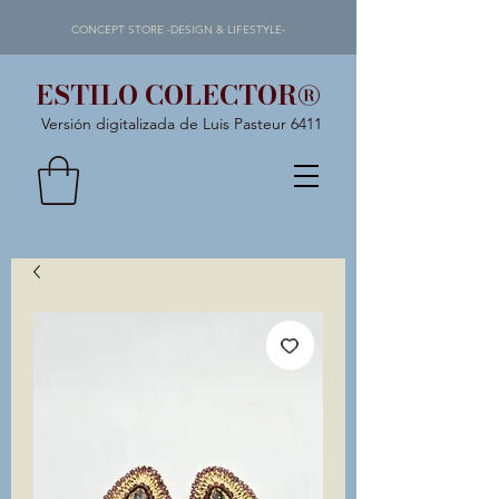
CONCEPT STORE -DESIGN & LIFESTYLE-
ESTILO COLECTOR®
Versión digitalizada de Luis Pasteur 6411