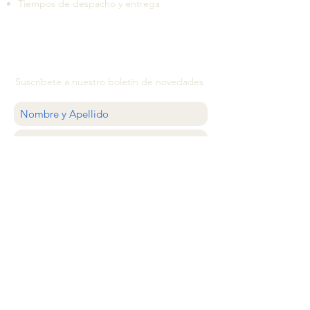
Tiempos de despacho y entrega
Suscríbete a nuestro boletín de novedades
QUIERO
ATENCIÓN AL CLIENTE
estilocolector@gmail.com